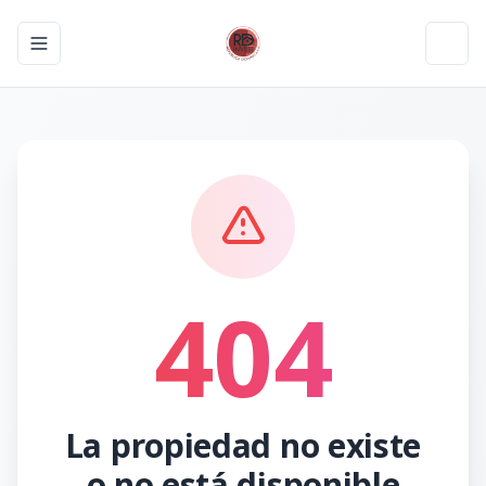
Toggle navigation menu
Toggl
404
La propiedad no existe
o no está disponible