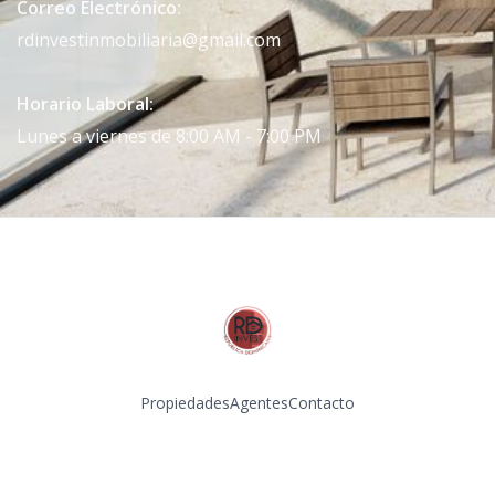
Correo Electrónico:
rdinvestinmobiliaria@gmail.com
Horario Laboral:
Lunes a viernes de 8:00 AM - 7:00 PM
Propiedades
Agentes
Contacto
Instagram